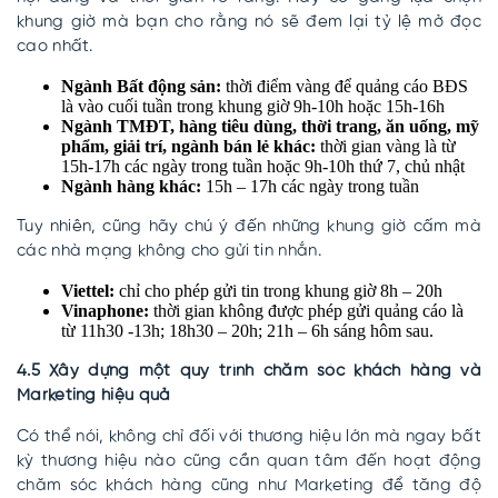
khung giờ mà bạn cho rằng nó sẽ đem lại tỷ lệ mở đọc
cao nhất.
Ngành Bất động sản:
thời điểm vàng để quảng cáo BĐS
là vào cuối tuần trong khung giờ 9h-10h hoặc 15h-16h
Ngành TMĐT, hàng tiêu dùng, thời trang, ăn uống, mỹ
phẩm, giải trí, ngành bán lẻ khác:
thời gian vàng là từ
15h-17h các ngày trong tuần hoặc 9h-10h thứ 7, chủ nhật
Ngành hàng khác:
15h – 17h các ngày trong tuần
Tuy nhiên, cũng hãy chú ý đến những khung giờ cấm mà
các nhà mạng không cho gửi tin nhắn.
Viettel:
chỉ cho phép gửi tin trong khung giờ 8h – 20h
Vinaphone:
thời gian không được phép gửi quảng cáo là
từ 11h30 -13h; 18h30 – 20h; 21h – 6h sáng hôm sau.
4.5 Xây dựng một quy trình chăm sóc khách hàng và
Marketing hiệu quả
Có thể nói, không chỉ đối với thương hiệu lớn mà ngay bất
kỳ thương hiệu nào cũng cần quan tâm đến hoạt động
chăm sóc khách hàng cũng như Marketing để tăng độ