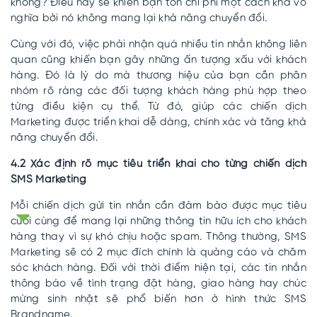
không? Điều này sẽ khiến bạn tốn chi phí một cách khá vô
nghĩa bởi nó không mang lại khả năng chuyển đổi.
Cùng với đó, việc phải nhận quá nhiều tin nhắn không liên
quan cũng khiến bạn gây những ấn tượng xấu với khách
hàng. Đó là lý do mà thương hiệu của bạn cần phân
nhóm rõ ràng các đối tượng khách hàng phù hợp theo
từng điều kiện cụ thể. Từ đó, giúp các chiến dịch
Marketing được triển khai dễ dàng, chính xác và tăng khả
năng chuyển đổi.
4.2 Xác định rõ mục tiêu triển khai cho từng chiến dịch
SMS Marketing
Mỗi chiến dịch gửi tin nhắn cần đảm bảo được mục tiêu
cuối cùng để mang lại những thông tin hữu ích cho khách
hàng thay vì sự khó chịu hoặc spam. Thông thường, SMS
Marketing sẽ có 2 mục đích chính là quảng cáo và chăm
sóc khách hàng. Đối với thời điểm hiện tại, các tin nhắn
thông báo về tình trạng đặt hàng, giao hàng hay chúc
mừng sinh nhật sẽ phổ biến hơn ở hình thức SMS
Brandname.