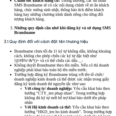
Chăm sóc khách hàng cũ:
Thông thường, các tin nhắn
SMS Brandname sẽ có các nội dung chính về tri ân khách
hàng, chúc mừng sinh nhật, thông báo tích điểm khách
hàng hay những chương trình dành riêng cho từng đối
tượng khách hàng.
Những quy định cần nhớ khi đăng ký và sử dụng SMS
Brandname
3.1 Quy định đối với cách đặt tên thương hiệu
Brandname chưa tối đa 11 ký tự không dấu, không khoảng
cách, không cho phép chứa các ký tự đặc biệt như
!@#$%^&*()+ và có thể chứa các dấu ._-
Không duyệt Brandname theo tên miền. Nếu có thì doanh
nghiệp phải khai báo toàn bộ tên miền trước.
Trường hợp đăng ký Brandname trùng với tên tổ chức/
doanh nghiệp kinh doanh cá thể được xác nhận trong giấy
đăng ký kinh doanh thì nguyên tắc như sau:
Với công ty/ doanh nghiệp:
Yêu cầu khai báo theo
hướng “CTY_ten phap nhan”. Trong trường hợp
không đủ ký tự mới hỗ trợ khai báo dưới tên pháp
nhân
Với Hộ kinh doanh cá thể:
Yêu cầu khai báo theo
hướng “HKD_ten ho kinh doanh”. Trong trường hợp