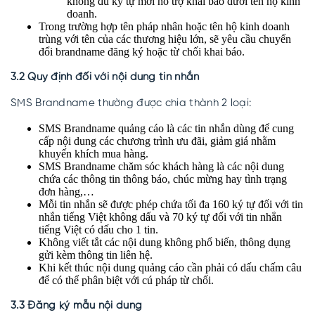
không đủ ký tự mới hỗ trợ khai báo dưới tên hộ kinh
doanh.
Trong trường hợp tên pháp nhân hoặc tên hộ kinh doanh
trùng với tên của các thương hiệu lớn, sẽ yêu cầu chuyển
đổi brandname đăng ký hoặc từ chối khai báo.
3.2 Quy định đối với nội dung tin nhắn
SMS Brandname thường được chia thành 2 loại:
SMS Brandname quảng cáo là các tin nhắn dùng để cung
cấp nội dung các chương trình ưu đãi, giảm giá nhằm
khuyến khích mua hàng.
SMS Brandname chăm sóc khách hàng là các nội dung
chứa các thông tin thông báo, chúc mừng hay tình trạng
đơn hàng,…
Mỗi tin nhắn sẽ được phép chứa tối đa 160 ký tự đối với tin
nhắn tiếng Việt không dấu và 70 ký tự đối với tin nhắn
tiếng Việt có dấu cho 1 tin.
Không viết tắt các nội dung không phổ biến, thông dụng
gửi kèm thông tin liên hệ.
Khi kết thúc nội dung quảng cáo cần phải có dấu chấm câu
để có thể phân biệt với cú pháp từ chối.
3.3 Đăng ký mẫu nội dung