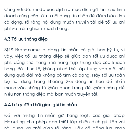
Cùng với đó, khi đã xác định rõ mục đích gửi tin, chủ kinh
doanh cũng cần tối ưu nội dung tin nhắn để đảm bảo tính
cô đọng, rõ ràng nội dung muốn truyền tải để tối ưu chi
phí và trải nghiệm khách hàng.
4.3 Tối ưu thông điệp
SMS Brandname là dạng tin nhắn có giới hạn ký tự, vì
vậy, việc tối ưu thông điệp sẽ giúp bạn tối ưu được chi
phí, đồng thời tăng khả năng tập trung đọc của khách
hàng. Bởi thực tế, không ai có thể tập trung vào một nội
dung quá dài mà không có tính cô đọng. Hãy tối ưu toàn
bộ nội dung trong khoảng 2-3 dòng, in hoa để nhấn
mạnh vào những từ khóa quan trọng để khách hàng dễ
hiểu hơn thông điệp mà bạn muốn truyền tải.
4.4 Lưu ý đến thời gian gửi tin nhắn
Đối với những tin nhắn gửi hàng loạt, các giải pháp
Marketing cho phép bạn thiết lập chiến dịch gửi tên với
nội dung và thời gian rõ ràng. Hãy cố gắng lựa chọn