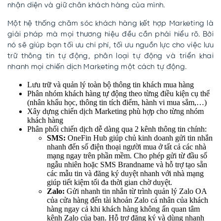
nhận diện và giữ chân khách hàng của mình.
Một hệ thống chăm sóc khách hàng kết hợp Marketing là
giải pháp mà mọi thương hiệu đều cần phải hiểu rõ. Bởi
nó sẽ giúp bạn tối ưu chi phí, tối ưu nguồn lực cho việc lưu
trữ thông tin tự động, phân loại tự động và triển khai
nhanh mọi chiến dịch Marketing một cách tự động.
Lưu trữ và quản lý toàn bộ thông tin khách mua hàng
Phân nhóm khách hàng tự động theo từng điều kiện cụ thể
(nhân khẩu học, thông tin tích điểm, hành vi mua sắm,…)
Xây dựng chiến dịch Marketing phù hợp cho từng nhóm
khách hàng
Phân phối chiến dịch dễ dàng qua 2 kênh thông tin chính:
SMS:
OneFin Hub giúp chủ kinh doanh gửi tin nhắn
nhanh đến số điện thoại người mua ở tất cả các nhà
mạng ngay trên phần mềm. Cho phép gửi từ đầu số
ngẫu nhiên hoặc SMS Brandname và hỗ trợ tạo sẵn
các mẫu tin và đăng ký duyệt nhanh với nhà mạng
giúp tiết kiệm tối đa thời gian chờ duyệt.
Zalo:
Gửi nhanh tin nhắn từ trình quản lý Zalo OA
của cửa hàng đến tài khoản Zalo cá nhân của khách
hàng ngay cả khi khách hàng không ấn quan tâm
kênh Zalo của bạn. Hỗ trợ đăng ký và dùng nhanh