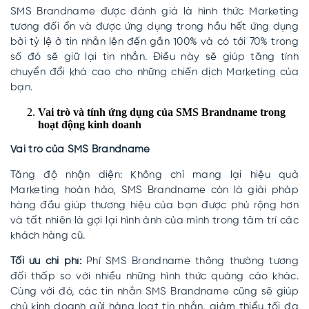
SMS Brandname được đánh giá là hình thức Marketing
tương đối ổn và được ứng dụng trong hầu hết ứng dụng
bởi tỷ lệ ở tin nhắn lên đến gần 100% và có tới 70% trong
số đó sẽ giữ lại tin nhắn. Điều này sẽ giúp tăng tính
chuyển đổi khá cao cho những chiến dịch Marketing của
bạn.
Vai trò và tính ứng dụng của SMS Brandname trong
hoạt động kinh doanh
Vai trò của SMS Brandname
Tăng độ nhận diện: Không chỉ mang lại hiệu quả
Marketing hoàn hảo, SMS Brandname còn là giải pháp
hàng đầu giúp thương hiệu của bạn được phủ rộng hơn
và tất nhiên là gợi lại hình ảnh của mình trong tâm trí các
khách hàng cũ.
Tối ưu chi phí:
Phí SMS Brandname thông thường tương
đối thấp so với nhiều những hình thức quảng cáo khác.
Cùng với đó, các tin nhắn SMS Brandname cũng sẽ giúp
chủ kinh doanh gửi hàng loạt tin nhắn, giảm thiểu tối đa